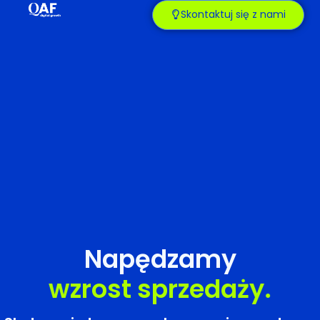
Skontaktuj się z nami
Napędzamy
w
z
r
o
s
t
s
p
r
z
e
d
a
ż
y
.